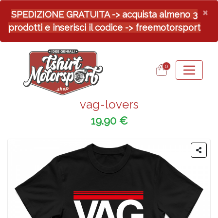
×
SPEDIZIONE GRATUITA -> acquista almeno 3
prodotti e inserisci il codice -> freemotorsport
0
vag-lovers
19.90 €