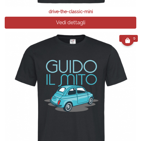
drive-the-classic-mini
Vedi dettagli
€ 24.90