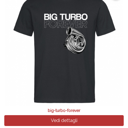
big-turbo-forever
Vedi dettagli