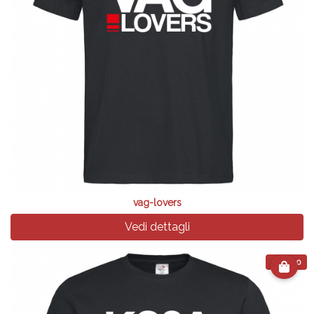
vag-lovers
Vedi dettagli
€ 24.90