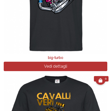
big-turbo
Vedi dettagli
€ 24.90