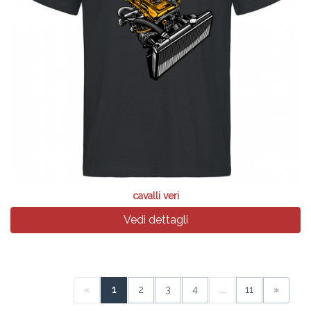
cavalli veri
Vedi dettagli
«
1
2
3
4
...
11
»