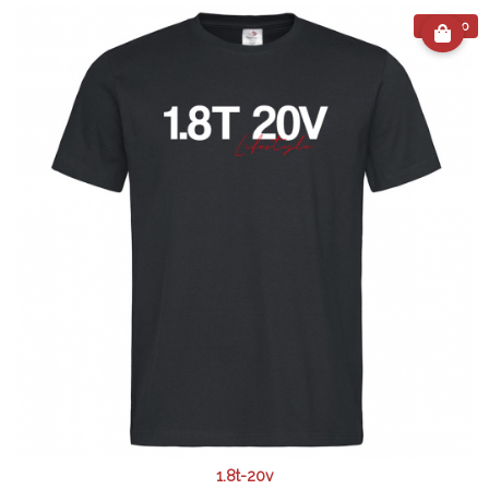
€ 24.90
1.8t-20v