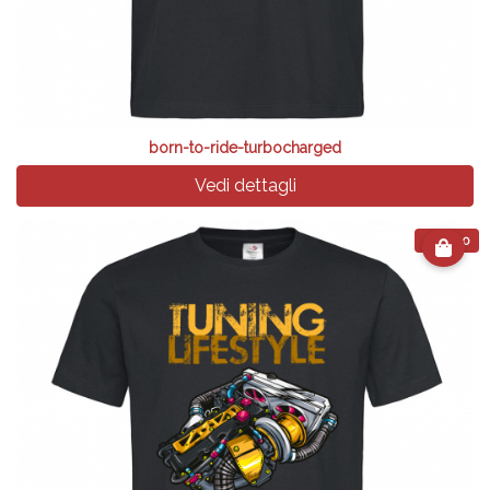
born-to-ride-turbocharged
Vedi dettagli
€ 24.90