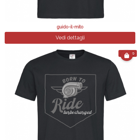
guido-il-mito
Vedi dettagli
€ 24.90