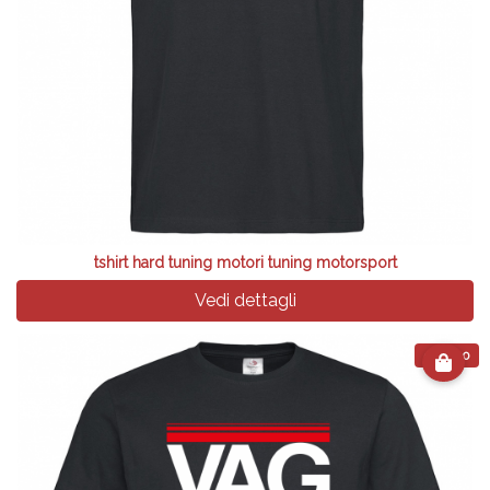
tshirt hard tuning motori tuning motorsport
Vedi dettagli
€ 24.90