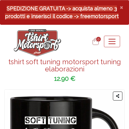
×
SPEDIZIONE GRATUITA -> acquista almeno 3
prodotti e inserisci il codice -> freemotorsport
0
tshirt soft tuning motorsport tuning
elaborazioni
12.90 €