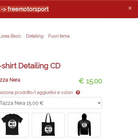
×
 -> freemotorsport
Linea Basic
Detailing
Fuori tema
-shirt Detailing CD
zza Nera
€ 15.00
leziona prodotto/i aggiuntivi e colori