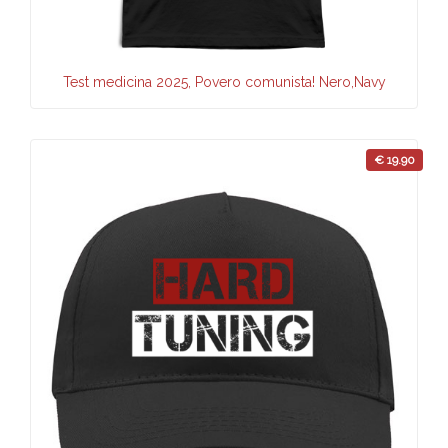
Test medicina 2025, Povero comunista! Nero,Navy
€ 19.90