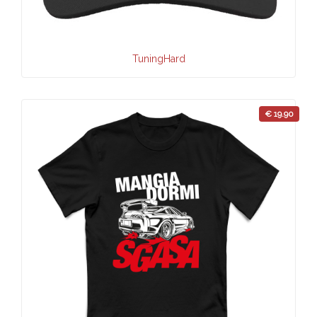
TuningHard
€ 19.90