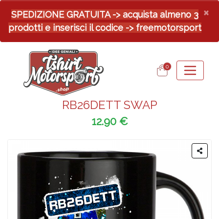
×
SPEDIZIONE GRATUITA -> acquista almeno 3
prodotti e inserisci il codice -> freemotorsport
0
RB26DETT SWAP
12.90 €