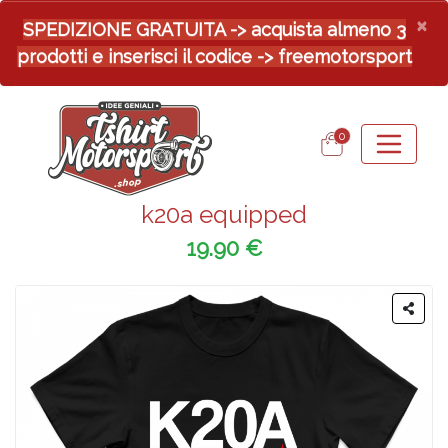
×
SPEDIZIONE GRATUITA -> acquista almeno 3
prodotti e inserisci il codice -> freemotorsport
0
k20a equipped
19.90 €