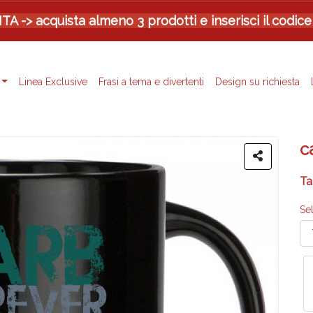
-> acquista almeno 3 prodotti e inserisci il codice
Linea Exclusive
Frasi a tema e divertenti
Design su richiesta
c
Ta
Se