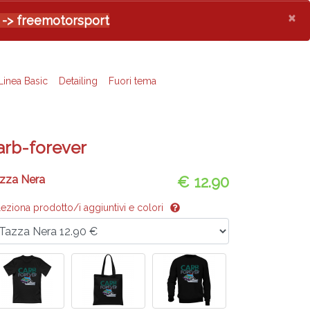
×
 -> freemotorsport
Linea Basic
Detailing
Fuori tema
arb-forever
zza Nera
€ 12.90
leziona prodotto/i aggiuntivi e colori