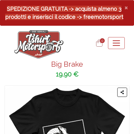
×
SPEDIZIONE GRATUITA -> acquista almeno 3
prodotti e inserisci il codice -> freemotorsport
0
Big Brake
19.90 €