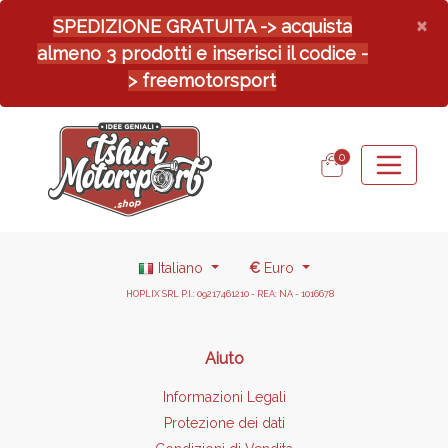
×
SPEDIZIONE GRATUITA -> acquista
almeno 3 prodotti e inserisci il codice -
> freemotorsport
0
Italiano
€
Euro
HOPLIX SRL P.I.: 09217461210 - REA: NA - 1016678
Aiuto
Informazioni Legali
Protezione dei dati