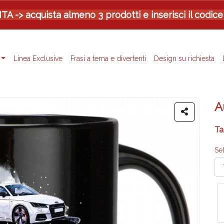
-> acquista almeno 3 prodotti e inserisci il codice
Linea Exclusive
Frasi a tema e divertenti
Design su richiesta
A
Ta
Se