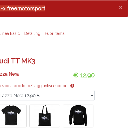
×
 -> freemotorsport
Linea Basic
Detailing
Fuori tema
udi TT MK3
zza Nera
€ 12.90
leziona prodotto/i aggiuntivi e colori