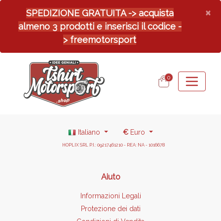
×
SPEDIZIONE GRATUITA -> acquista
almeno 3 prodotti e inserisci il codice -
> freemotorsport
0
Italiano
€
Euro
HOPLIX SRL P.I.: 09217461210 - REA: NA - 1016678
Aiuto
Informazioni Legali
Protezione dei dati