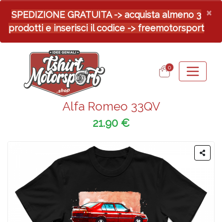
×
SPEDIZIONE GRATUITA -> acquista almeno 3
prodotti e inserisci il codice -> freemotorsport
0
Alfa Romeo 33QV
21.90 €